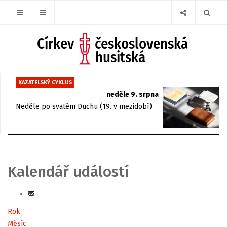
KAZATELSKÝ CYKLUS
neděle 9. srpna
Neděle po svatém Duchu (19. v mezidobí)
Kalendář událostí
Rok
Měsíc