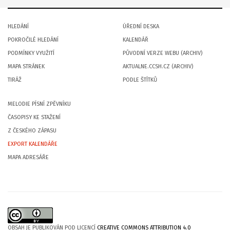
HLEDÁNÍ
ÚŘEDNÍ DESKA
POKROČILÉ HLEDÁNÍ
KALENDÁŘ
PODMÍNKY VYUŽITÍ
PŮVODNÍ VERZE WEBU (ARCHIV)
MAPA STRÁNEK
AKTUALNE.CCSH.CZ (ARCHIV)
TIRÁŽ
PODLE ŠTÍTKŮ
MELODIE PÍSNÍ ZPĚVNÍKU
ČASOPISY KE STAŽENÍ
Z ČESKÉHO ZÁPASU
EXPORT KALENDÁŘE
MAPA ADRESÁŘE
OBSAH JE PUBLIKOVÁN POD LICENCÍ
CREATIVE COMMONS ATTRIBUTION 4.0