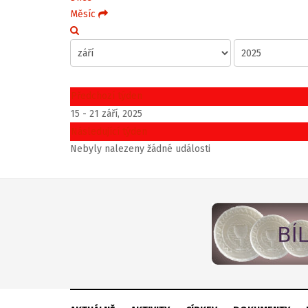
Měsíc
Předchozí týden
15 - 21 září, 2025
Následující týden
Nebyly nalezeny žádné události