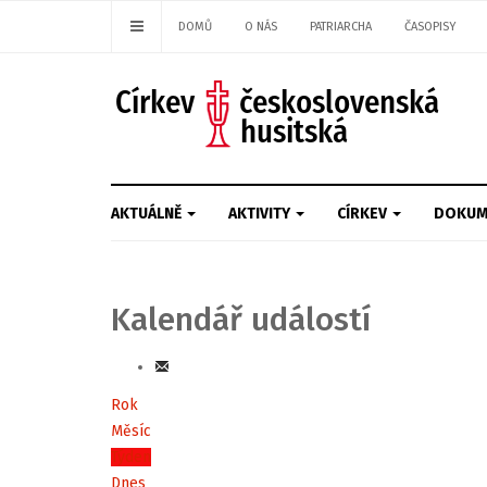
DOMŮ
O NÁS
PATRIARCHA
ČASOPISY
AKTUÁLNĚ
AKTIVITY
CÍRKEV
DOKUM
Kalendář událostí
Rok
Měsíc
Týden
Dnes