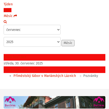
Týden
Dnes
Měsíc
Měsíc
Předchozí den
středa, 30. červenec 2025
Následující den
Příměstský tábor v Mariánských Lázních
:: Pozvánky