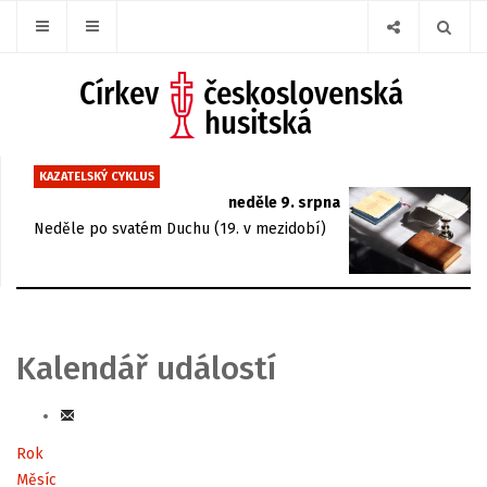
KAZATELSKÝ CYKLUS
neděle 9. srpna
Neděle po svatém Duchu (19. v mezidobí)
Kalendář událostí
Rok
Měsíc