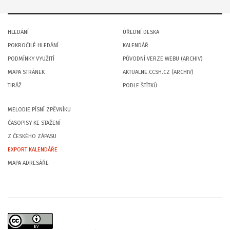
HLEDÁNÍ
ÚŘEDNÍ DESKA
POKROČILÉ HLEDÁNÍ
KALENDÁŘ
PODMÍNKY VYUŽITÍ
PŮVODNÍ VERZE WEBU (ARCHIV)
MAPA STRÁNEK
AKTUALNE.CCSH.CZ (ARCHIV)
TIRÁŽ
PODLE ŠTÍTKŮ
MELODIE PÍSNÍ ZPĚVNÍKU
ČASOPISY KE STAŽENÍ
Z ČESKÉHO ZÁPASU
EXPORT KALENDÁŘE
MAPA ADRESÁŘE