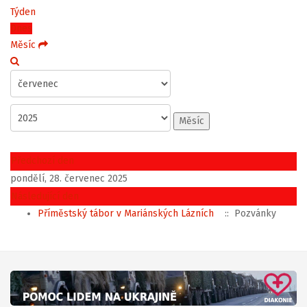
Týden
Dnes
Měsíc
Měsíc
Předchozí den
pondělí, 28. červenec 2025
Následující den
Příměstský tábor v Mariánských Lázních
:: Pozvánky