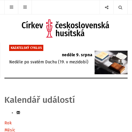
KAZATELSKÝ CYKLUS
neděle 9. srpna
Neděle po svatém Duchu (19. v mezidobí)
Kalendář událostí
Rok
Měsíc