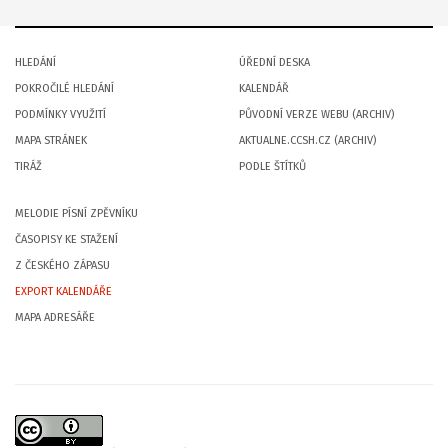
HLEDÁNÍ
ÚŘEDNÍ DESKA
POKROČILÉ HLEDÁNÍ
KALENDÁŘ
PODMÍNKY VYUŽITÍ
PŮVODNÍ VERZE WEBU (ARCHIV)
MAPA STRÁNEK
AKTUALNE.CCSH.CZ (ARCHIV)
TIRÁŽ
PODLE ŠTÍTKŮ
MELODIE PÍSNÍ ZPĚVNÍKU
ČASOPISY KE STAŽENÍ
Z ČESKÉHO ZÁPASU
EXPORT KALENDÁŘE
MAPA ADRESÁŘE