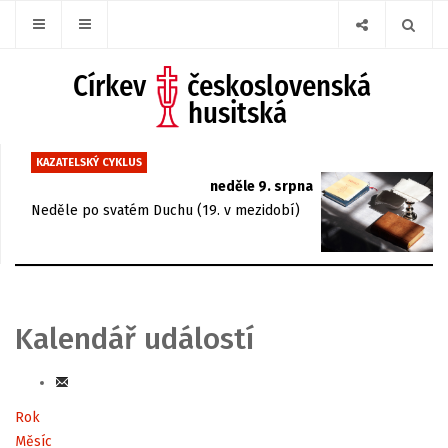
KAZATELSKÝ CYKLUS
neděle 9. srpna
Neděle po svatém Duchu (19. v mezidobí)
Kalendář událostí
Rok
Měsíc