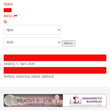
Týden
Dnes
Měsíc
Měsíc
Předchozí den
neděle, 5. říjen 2025
Následující den
Nebyly nalezeny žádné události