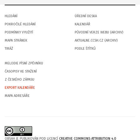
HLEDÁNÍ
ÚŘEDNÍ DESKA
POKROČILÉ HLEDÁNÍ
KALENDÁŘ
PODMÍNKY VYUŽITÍ
PŮVODNÍ VERZE WEBU (ARCHIV)
MAPA STRÁNEK
AKTUALNE.CCSH.CZ (ARCHIV)
TIRÁŽ
PODLE ŠTÍTKŮ
MELODIE PÍSNÍ ZPĚVNÍKU
ČASOPISY KE STAŽENÍ
Z ČESKÉHO ZÁPASU
EXPORT KALENDÁŘE
MAPA ADRESÁŘE
OBSAH JE PUBLIKOVÁN POD LICENCÍ
CREATIVE COMMONS ATTRIBUTION 4.0