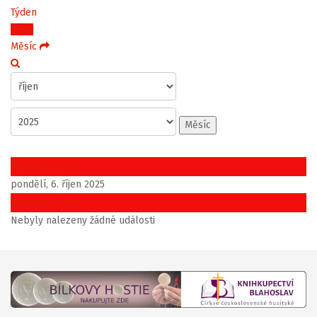
Týden
Dnes
Měsíc
Měsíc
Předchozí den
pondělí, 6. říjen 2025
Následující den
Nebyly nalezeny žádné události