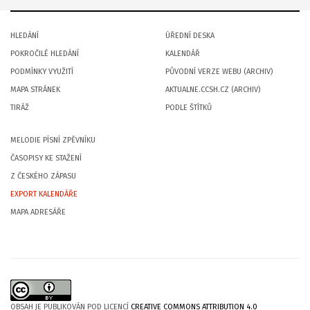
HLEDÁNÍ
ÚŘEDNÍ DESKA
POKROČILÉ HLEDÁNÍ
KALENDÁŘ
PODMÍNKY VYUŽITÍ
PŮVODNÍ VERZE WEBU (ARCHIV)
MAPA STRÁNEK
AKTUALNE.CCSH.CZ (ARCHIV)
TIRÁŽ
PODLE ŠTÍTKŮ
MELODIE PÍSNÍ ZPĚVNÍKU
ČASOPISY KE STAŽENÍ
Z ČESKÉHO ZÁPASU
EXPORT KALENDÁŘE
MAPA ADRESÁŘE
OBSAH JE PUBLIKOVÁN POD LICENCÍ
CREATIVE COMMONS ATTRIBUTION 4.0