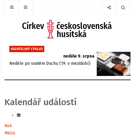
KAZATELSKÝ CYKLUS
neděle 9. srpna
Neděle po svatém Duchu (19. v mezidobí)
Kalendář událostí
Rok
Měsíc