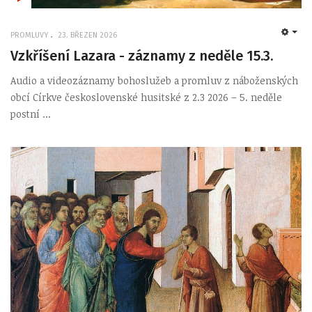
PROMLUVY
23. BŘEZEN 2026
EMP
Vzkříšení Lazara - záznamy z neděle 15.3.
Audio a videozáznamy bohoslužeb a promluv z náboženských
obcí Církve československé husitské z 2.3 2026 – 5. neděle
postní ...