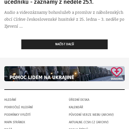
učedníků - záznamy z neděle 25.1.
Audio a videozáznamy bohoslužeb a promluv z náboženských
obcí Církve československé husitské z 25. ledna – 3. neděle po
Zjevení ...
NAČÍST DALŠÍ
HLEDÁNÍ
ÚŘEDNÍ DESKA
POKROČILÉ HLEDÁNÍ
KALENDÁŘ
PODMÍNKY VYUŽITÍ
PŮVODNÍ VERZE WEBU (ARCHIV)
MAPA STRÁNEK
AKTUALNE.CCSH.CZ (ARCHIV)