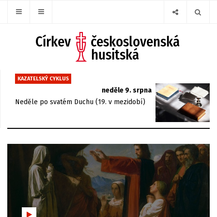
KAZATELSKÝ CYKLUS
neděle 9. srpna
Neděle po svatém Duchu (19. v mezidobí)