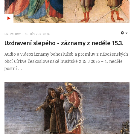
PROMLUVY
16. BŘEZEN 2026
EMP
Uzdravení slepého - záznamy z neděle 15.3.
Audio a videozáznamy bohoslužeb a promluv z náboženských
obcí Církve československé husitské z 15.3 2026 – 4. neděle
postní ...