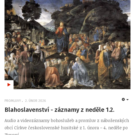
PROMLUVY
2. ÚNOR 2026
EMP
Blahoslavenství - záznamy z neděle 1.2.
Audio a videozáznamy bohoslužeb a promluv z náboženských
obcí Církve československé husitské z 1. února – 4. neděle po
Zjevení ...