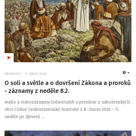
PROMLUVY
9. ÚNOR 2026
EMP
O soli a světle a o dovršení Zákona a proroků
- záznamy z neděle 8.2.
Audio a videozáznamy bohoslužeb a promluv z náboženských
obcí Církve československé husitské z 8. února 2026 – 5.
neděle po Zjevení ...