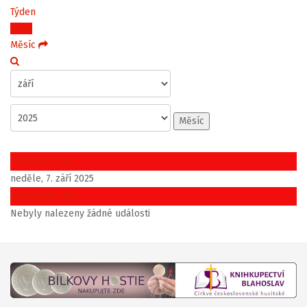
Týden
Dnes
Měsíc
Měsíc
Předchozí den
neděle, 7. září 2025
Následující den
Nebyly nalezeny žádné události