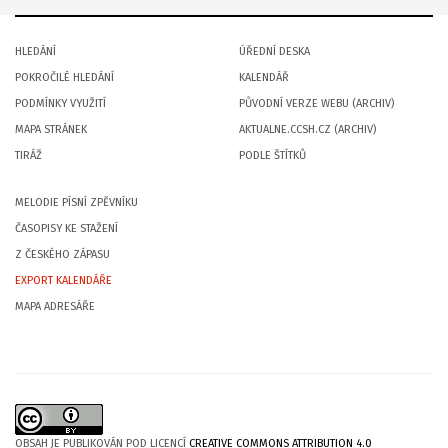
HLEDÁNÍ
ÚŘEDNÍ DESKA
POKROČILÉ HLEDÁNÍ
KALENDÁŘ
PODMÍNKY VYUŽITÍ
PŮVODNÍ VERZE WEBU (ARCHIV)
MAPA STRÁNEK
AKTUALNE.CCSH.CZ (ARCHIV)
TIRÁŽ
PODLE ŠTÍTKŮ
MELODIE PÍSNÍ ZPĚVNÍKU
ČASOPISY KE STAŽENÍ
Z ČESKÉHO ZÁPASU
EXPORT KALENDÁŘE
MAPA ADRESÁŘE
OBSAH JE PUBLIKOVÁN POD LICENCÍ
CREATIVE COMMONS ATTRIBUTION 4.0