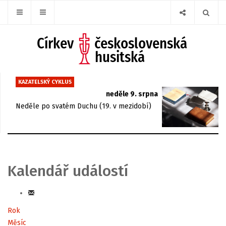
KAZATELSKÝ CYKLUS
neděle 9. srpna
Neděle po svatém Duchu (19. v mezidobí)
Kalendář událostí
Rok
Měsíc