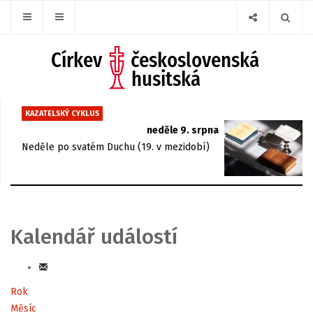
KAZATELSKÝ CYKLUS
neděle 9. srpna
Neděle po svatém Duchu (19. v mezidobí)
Kalendář událostí
Rok
Měsíc