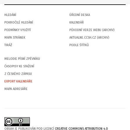
HLEDÁNÍ
ÚŘEDNÍ DESKA
POKROČILÉ HLEDÁNÍ
KALENDÁŘ
PODMÍNKY VYUŽITÍ
PŮVODNÍ VERZE WEBU (ARCHIV)
MAPA STRÁNEK
AKTUALNE.CCSH.CZ (ARCHIV)
TIRÁŽ
PODLE ŠTÍTKŮ
MELODIE PÍSNÍ ZPĚVNÍKU
ČASOPISY KE STAŽENÍ
Z ČESKÉHO ZÁPASU
EXPORT KALENDÁŘE
MAPA ADRESÁŘE
OBSAH JE PUBLIKOVÁN POD LICENCÍ
CREATIVE COMMONS ATTRIBUTION 4.0