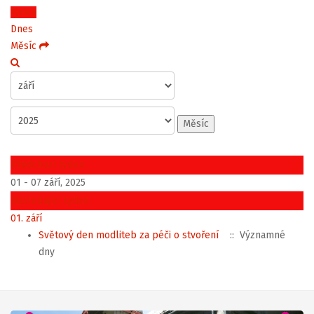
Týden
Dnes
Měsíc
Měsíc
Předchozí týden
01 - 07 září, 2025
Následující týden
01. září
Světový den modliteb za péči o stvoření
:: Významné
dny