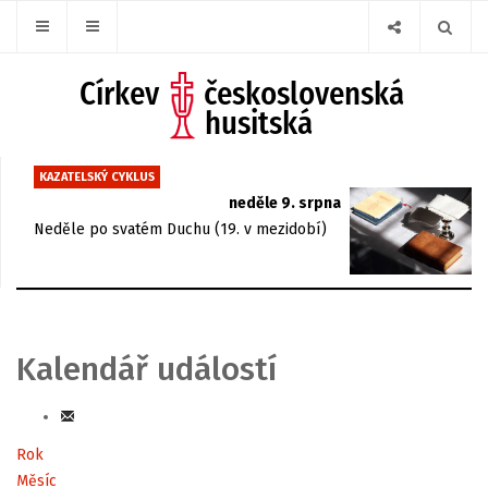
KAZATELSKÝ CYKLUS
neděle 9. srpna
Neděle po svatém Duchu (19. v mezidobí)
Kalendář událostí
Rok
Měsíc