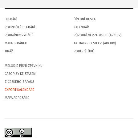
HLEDÁNÍ
ÚŘEDNÍ DESKA
POKROČILÉ HLEDÁNÍ
KALENDÁŘ
PODMÍNKY VYUŽITÍ
PŮVODNÍ VERZE WEBU (ARCHIV)
MAPA STRÁNEK
AKTUALNE.CCSH.CZ (ARCHIV)
TIRÁŽ
PODLE ŠTÍTKŮ
MELODIE PÍSNÍ ZPĚVNÍKU
ČASOPISY KE STAŽENÍ
Z ČESKÉHO ZÁPASU
EXPORT KALENDÁŘE
MAPA ADRESÁŘE