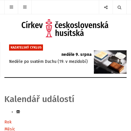
KAZATELSKÝ CYKLUS
neděle 9. srpna
Neděle po svatém Duchu (19. v mezidobí)
Kalendář událostí
Rok
Měsíc