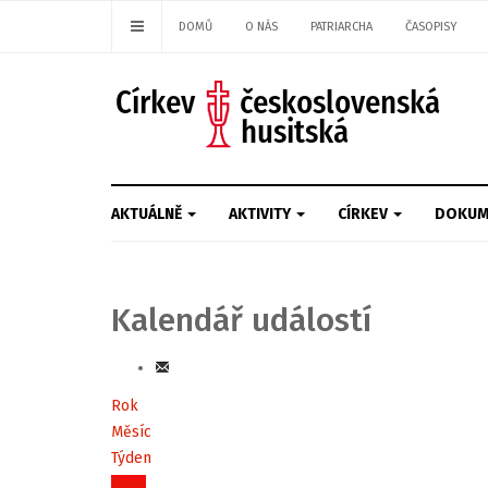
DOMŮ
O NÁS
PATRIARCHA
ČASOPISY
AKTUÁLNĚ
AKTIVITY
CÍRKEV
DOKUM
Kalendář událostí
Rok
Měsíc
Týden
Dnes