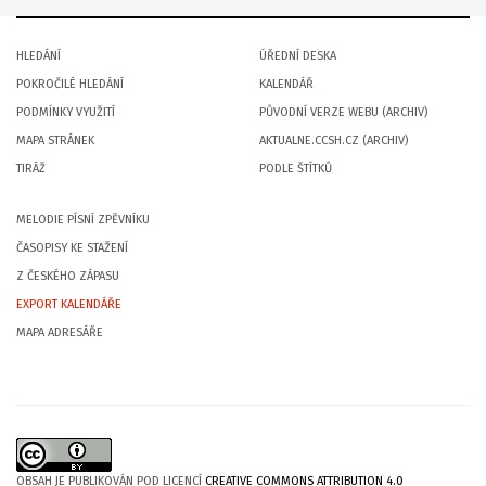
HLEDÁNÍ
ÚŘEDNÍ DESKA
POKROČILÉ HLEDÁNÍ
KALENDÁŘ
PODMÍNKY VYUŽITÍ
PŮVODNÍ VERZE WEBU (ARCHIV)
MAPA STRÁNEK
AKTUALNE.CCSH.CZ (ARCHIV)
TIRÁŽ
PODLE ŠTÍTKŮ
MELODIE PÍSNÍ ZPĚVNÍKU
ČASOPISY KE STAŽENÍ
Z ČESKÉHO ZÁPASU
EXPORT KALENDÁŘE
MAPA ADRESÁŘE
OBSAH JE PUBLIKOVÁN POD LICENCÍ
CREATIVE COMMONS ATTRIBUTION 4.0