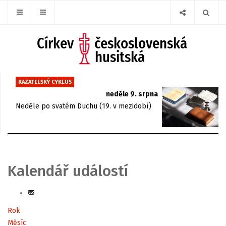
KAZATELSKÝ CYKLUS
neděle 9. srpna
Neděle po svatém Duchu (19. v mezidobí)
Kalendář událostí
Rok
Měsíc