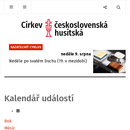
KAZATELSKÝ CYKLUS
neděle 9. srpna
Neděle po svatém Duchu (19. v mezidobí)
Kalendář událostí
Rok
Měsíc