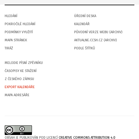
HLEDÁNÍ
ÚŘEDNÍ DESKA
POKROČILÉ HLEDÁNÍ
KALENDÁŘ
PODMÍNKY VYUŽITÍ
PŮVODNÍ VERZE WEBU (ARCHIV)
MAPA STRÁNEK
AKTUALNE.CCSH.CZ (ARCHIV)
TIRÁŽ
PODLE ŠTÍTKŮ
MELODIE PÍSNÍ ZPĚVNÍKU
ČASOPISY KE STAŽENÍ
Z ČESKÉHO ZÁPASU
EXPORT KALENDÁŘE
MAPA ADRESÁŘE
OBSAH JE PUBLIKOVÁN POD LICENCÍ
CREATIVE COMMONS ATTRIBUTION 4.0