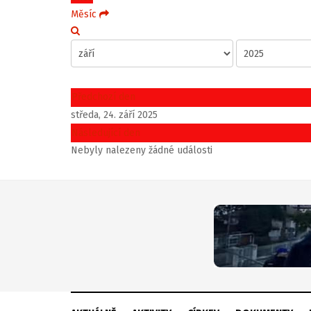
Měsíc
Předchozí den
středa, 24. září 2025
Následující den
Nebyly nalezeny žádné události