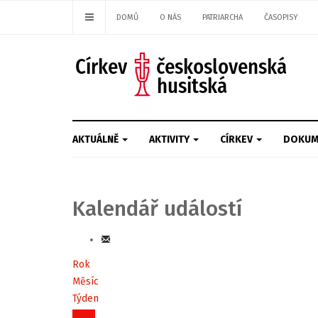
DOMŮ
O NÁS
PATRIARCHA
ČASOPISY
AKTUÁLNĚ
AKTIVITY
CÍRKEV
DOKUM
Kalendář událostí
Rok
Měsíc
Týden
Dnes