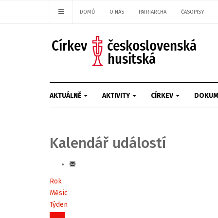
DOMŮ
O NÁS
PATRIARCHA
ČASOPISY
AKTUÁLNĚ
AKTIVITY
CÍRKEV
DOKUM
Kalendář událostí
Rok
Měsíc
Týden
Dnes