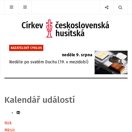
KAZATELSKÝ CYKLUS
neděle 9. srpna
Neděle po svatém Duchu (19. v mezidobí)
Kalendář událostí
Rok
Měsíc