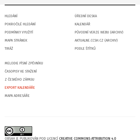
HLEDÁNÍ
ÚŘEDNÍ DESKA
POKROČILÉ HLEDÁNÍ
KALENDÁŘ
PODMÍNKY VYUŽITÍ
PŮVODNÍ VERZE WEBU (ARCHIV)
MAPA STRÁNEK
AKTUALNE.CCSH.CZ (ARCHIV)
TIRÁŽ
PODLE ŠTÍTKŮ
MELODIE PÍSNÍ ZPĚVNÍKU
ČASOPISY KE STAŽENÍ
Z ČESKÉHO ZÁPASU
EXPORT KALENDÁŘE
MAPA ADRESÁŘE
OBSAH JE PUBLIKOVÁN POD LICENCÍ
CREATIVE COMMONS ATTRIBUTION 4.0