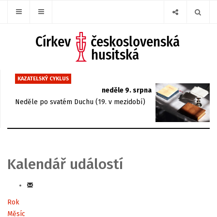
KAZATELSKÝ CYKLUS
neděle 9. srpna
Neděle po svatém Duchu (19. v mezidobí)
Kalendář událostí
Rok
Měsíc