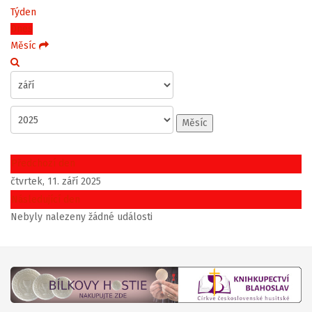
Týden
Dnes
Měsíc
Měsíc
Předchozí den
čtvrtek, 11. září 2025
Následující den
Nebyly nalezeny žádné události