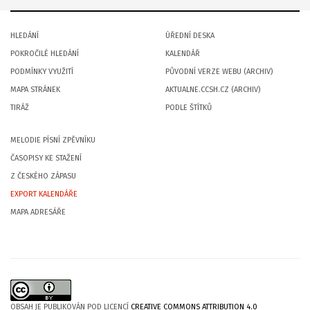
HLEDÁNÍ
ÚŘEDNÍ DESKA
POKROČILÉ HLEDÁNÍ
KALENDÁŘ
PODMÍNKY VYUŽITÍ
PŮVODNÍ VERZE WEBU (ARCHIV)
MAPA STRÁNEK
AKTUALNE.CCSH.CZ (ARCHIV)
TIRÁŽ
PODLE ŠTÍTKŮ
MELODIE PÍSNÍ ZPĚVNÍKU
ČASOPISY KE STAŽENÍ
Z ČESKÉHO ZÁPASU
EXPORT KALENDÁŘE
MAPA ADRESÁŘE
OBSAH JE PUBLIKOVÁN POD LICENCÍ
CREATIVE COMMONS ATTRIBUTION 4.0