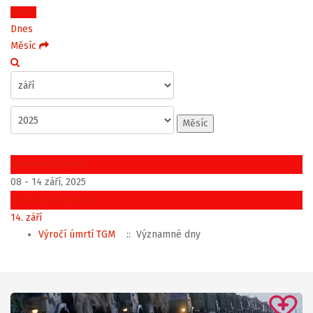
Týden
Dnes
Měsíc
Měsíc
Předchozí týden
08 - 14 září, 2025
Následující týden
14. září
Výročí úmrtí TGM
:: Významné dny