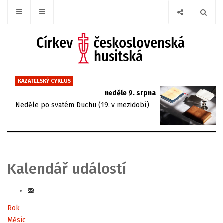
KAZATELSKÝ CYKLUS
neděle 9. srpna
Neděle po svatém Duchu (19. v mezidobí)
Kalendář událostí
Rok
Měsíc