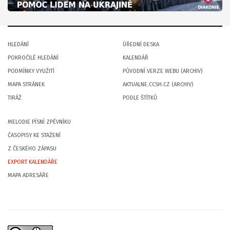
HLEDÁNÍ
ÚŘEDNÍ DESKA
POKROČILÉ HLEDÁNÍ
KALENDÁŘ
PODMÍNKY VYUŽITÍ
PŮVODNÍ VERZE WEBU (ARCHIV)
MAPA STRÁNEK
AKTUALNE.CCSH.CZ (ARCHIV)
TIRÁŽ
PODLE ŠTÍTKŮ
MELODIE PÍSNÍ ZPĚVNÍKU
ČASOPISY KE STAŽENÍ
Z ČESKÉHO ZÁPASU
EXPORT KALENDÁŘE
MAPA ADRESÁŘE