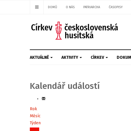
DOMŮ
O NÁS
PATRIARCHA
ČASOPISY
AKTUÁLNĚ
AKTIVITY
CÍRKEV
DOKUM
Kalendář událostí
Rok
Měsíc
Týden
Dnes