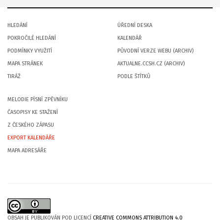
HLEDÁNÍ
ÚŘEDNÍ DESKA
POKROČILÉ HLEDÁNÍ
KALENDÁŘ
PODMÍNKY VYUŽITÍ
PŮVODNÍ VERZE WEBU (ARCHIV)
MAPA STRÁNEK
AKTUALNE.CCSH.CZ (ARCHIV)
TIRÁŽ
PODLE ŠTÍTKŮ
MELODIE PÍSNÍ ZPĚVNÍKU
ČASOPISY KE STAŽENÍ
Z ČESKÉHO ZÁPASU
EXPORT KALENDÁŘE
MAPA ADRESÁŘE
OBSAH JE PUBLIKOVÁN POD LICENCÍ
CREATIVE COMMONS ATTRIBUTION 4.0