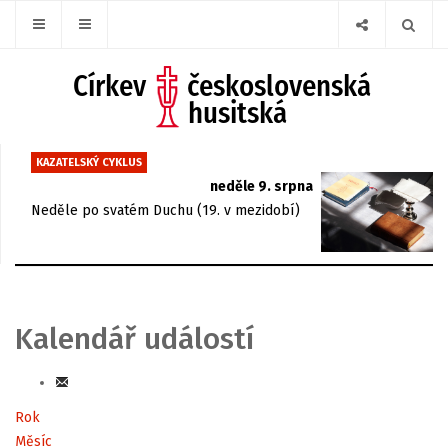
KAZATELSKÝ CYKLUS
neděle 9. srpna
Neděle po svatém Duchu (19. v mezidobí)
Kalendář událostí
Rok
Měsíc