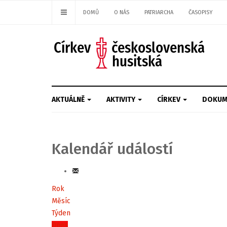
DOMŮ
O NÁS
PATRIARCHA
ČASOPISY
AKTUÁLNĚ
AKTIVITY
CÍRKEV
DOKUM
Kalendář událostí
Rok
Měsíc
Týden
Dnes