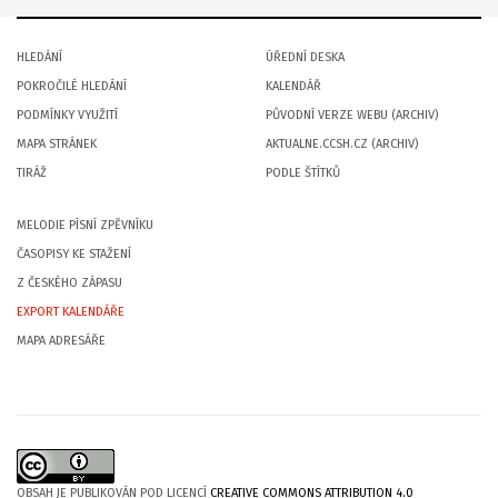
HLEDÁNÍ
ÚŘEDNÍ DESKA
POKROČILÉ HLEDÁNÍ
KALENDÁŘ
PODMÍNKY VYUŽITÍ
PŮVODNÍ VERZE WEBU (ARCHIV)
MAPA STRÁNEK
AKTUALNE.CCSH.CZ (ARCHIV)
TIRÁŽ
PODLE ŠTÍTKŮ
MELODIE PÍSNÍ ZPĚVNÍKU
ČASOPISY KE STAŽENÍ
Z ČESKÉHO ZÁPASU
EXPORT KALENDÁŘE
MAPA ADRESÁŘE
OBSAH JE PUBLIKOVÁN POD LICENCÍ
CREATIVE COMMONS ATTRIBUTION 4.0