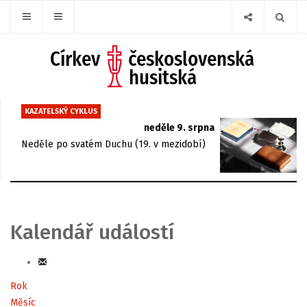
KAZATELSKÝ CYKLUS
neděle 9. srpna
Neděle po svatém Duchu (19. v mezidobí)
Kalendář událostí
Rok
Měsíc