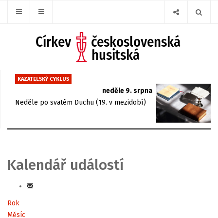
KAZATELSKÝ CYKLUS
neděle 9. srpna
Neděle po svatém Duchu (19. v mezidobí)
Kalendář událostí
Rok
Měsíc