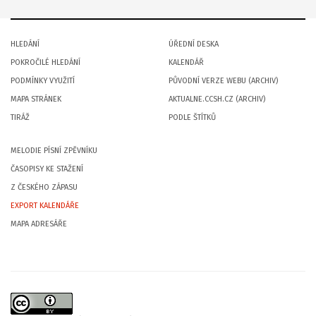
HLEDÁNÍ
ÚŘEDNÍ DESKA
POKROČILÉ HLEDÁNÍ
KALENDÁŘ
PODMÍNKY VYUŽITÍ
PŮVODNÍ VERZE WEBU (ARCHIV)
MAPA STRÁNEK
AKTUALNE.CCSH.CZ (ARCHIV)
TIRÁŽ
PODLE ŠTÍTKŮ
MELODIE PÍSNÍ ZPĚVNÍKU
ČASOPISY KE STAŽENÍ
Z ČESKÉHO ZÁPASU
EXPORT KALENDÁŘE
MAPA ADRESÁŘE