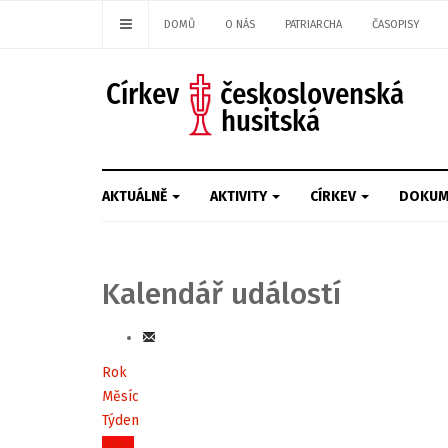
DOMŮ
O NÁS
PATRIARCHA
ČASOPISY
AKTUÁLNĚ
AKTIVITY
CÍRKEV
DOKUM
Kalendář událostí
Rok
Měsíc
Týden
Dnes