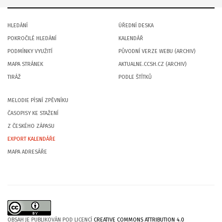
HLEDÁNÍ
ÚŘEDNÍ DESKA
POKROČILÉ HLEDÁNÍ
KALENDÁŘ
PODMÍNKY VYUŽITÍ
PŮVODNÍ VERZE WEBU (ARCHIV)
MAPA STRÁNEK
AKTUALNE.CCSH.CZ (ARCHIV)
TIRÁŽ
PODLE ŠTÍTKŮ
MELODIE PÍSNÍ ZPĚVNÍKU
ČASOPISY KE STAŽENÍ
Z ČESKÉHO ZÁPASU
EXPORT KALENDÁŘE
MAPA ADRESÁŘE
OBSAH JE PUBLIKOVÁN POD LICENCÍ
CREATIVE COMMONS ATTRIBUTION 4.0