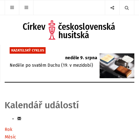
KAZATELSKÝ CYKLUS
neděle 9. srpna
Neděle po svatém Duchu (19. v mezidobí)
Kalendář událostí
Rok
Měsíc