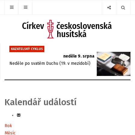
KAZATELSKÝ CYKLUS
neděle 9. srpna
Neděle po svatém Duchu (19. v mezidobí)
Kalendář událostí
Rok
Měsíc