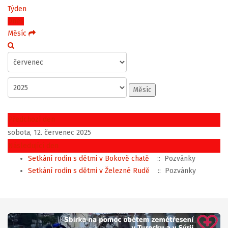
Týden
Dnes
Měsíc
Měsíc
Předchozí den
sobota, 12. červenec 2025
Následující den
Setkání rodin s dětmi v Bokově chatě
:: Pozvánky
Setkání rodin s dětmi v Železné Rudě
:: Pozvánky