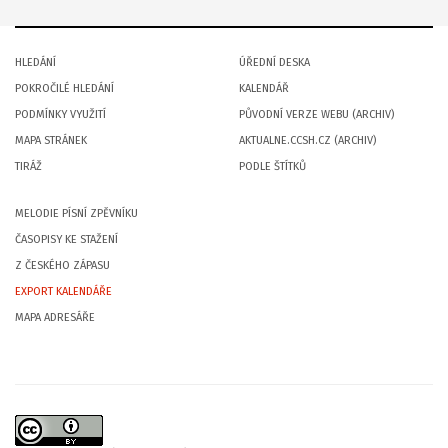
HLEDÁNÍ
ÚŘEDNÍ DESKA
POKROČILÉ HLEDÁNÍ
KALENDÁŘ
PODMÍNKY VYUŽITÍ
PŮVODNÍ VERZE WEBU (ARCHIV)
MAPA STRÁNEK
AKTUALNE.CCSH.CZ (ARCHIV)
TIRÁŽ
PODLE ŠTÍTKŮ
MELODIE PÍSNÍ ZPĚVNÍKU
ČASOPISY KE STAŽENÍ
Z ČESKÉHO ZÁPASU
EXPORT KALENDÁŘE
MAPA ADRESÁŘE