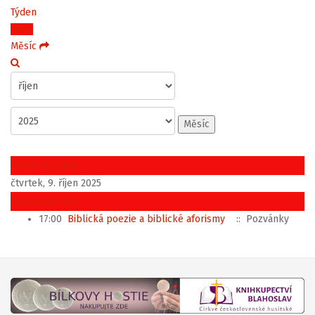
Týden
Dnes
Měsíc
Měsíc
Předchozí den
čtvrtek, 9. říjen 2025
Následující den
17:00
Biblická poezie a biblické aforismy
:: Pozvánky