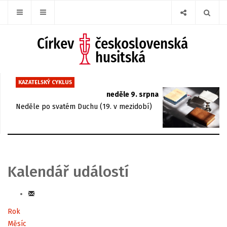
KAZATELSKÝ CYKLUS
neděle 9. srpna
Neděle po svatém Duchu (19. v mezidobí)
Kalendář událostí
Rok
Měsíc