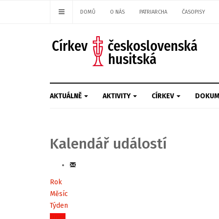
DOMŮ
O NÁS
PATRIARCHA
ČASOPISY
AKTUÁLNĚ
AKTIVITY
CÍRKEV
DOKUM
Kalendář událostí
Rok
Měsíc
Týden
Dnes