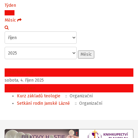
Týden
Dnes
Měsíc
Měsíc
Předchozí den
sobota, 4. říjen 2025
Následující den
Kurz základů teologie
:: Organizační
Setkání rodin Janské Lázně
:: Organizační