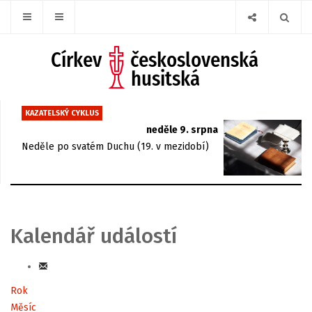
KAZATELSKÝ CYKLUS
neděle 9. srpna
Neděle po svatém Duchu (19. v mezidobí)
Kalendář událostí
Rok
Měsíc