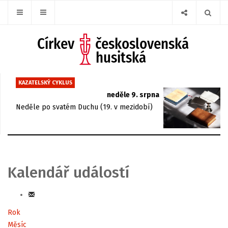
KAZATELSKÝ CYKLUS
neděle 9. srpna
Neděle po svatém Duchu (19. v mezidobí)
Kalendář událostí
Rok
Měsíc