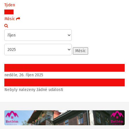
Týden
Dnes
Měsíc
Měsíc
Předchozí den
neděle, 26. říjen 2025
Následující den
Nebyly nalezeny žádné události