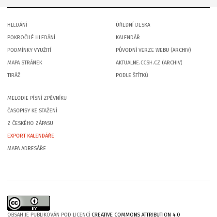
HLEDÁNÍ
ÚŘEDNÍ DESKA
POKROČILÉ HLEDÁNÍ
KALENDÁŘ
PODMÍNKY VYUŽITÍ
PŮVODNÍ VERZE WEBU (ARCHIV)
MAPA STRÁNEK
AKTUALNE.CCSH.CZ (ARCHIV)
TIRÁŽ
PODLE ŠTÍTKŮ
MELODIE PÍSNÍ ZPĚVNÍKU
ČASOPISY KE STAŽENÍ
Z ČESKÉHO ZÁPASU
EXPORT KALENDÁŘE
MAPA ADRESÁŘE
OBSAH JE PUBLIKOVÁN POD LICENCÍ
CREATIVE COMMONS ATTRIBUTION 4.0