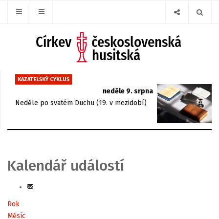
KAZATELSKÝ CYKLUS
neděle 9. srpna
Neděle po svatém Duchu (19. v mezidobí)
Kalendář událostí
Rok
Měsíc