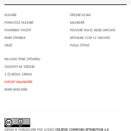
HLEDÁNÍ
ÚŘEDNÍ DESKA
POKROČILÉ HLEDÁNÍ
KALENDÁŘ
PODMÍNKY VYUŽITÍ
PŮVODNÍ VERZE WEBU (ARCHIV)
MAPA STRÁNEK
AKTUALNE.CCSH.CZ (ARCHIV)
TIRÁŽ
PODLE ŠTÍTKŮ
MELODIE PÍSNÍ ZPĚVNÍKU
ČASOPISY KE STAŽENÍ
Z ČESKÉHO ZÁPASU
EXPORT KALENDÁŘE
MAPA ADRESÁŘE
OBSAH JE PUBLIKOVÁN POD LICENCÍ
CREATIVE COMMONS ATTRIBUTION 4.0