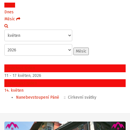
Týden
Dnes
Měsíc
Měsíc
Předchozí týden
11 - 17 květen, 2026
Následující týden
14. květen
Nanebevstoupení Páně
:: Církevní svátky