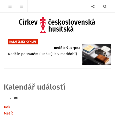
KAZATELSKÝ CYKLUS
neděle 9. srpna
Neděle po svatém Duchu (19. v mezidobí)
Kalendář událostí
Rok
Měsíc