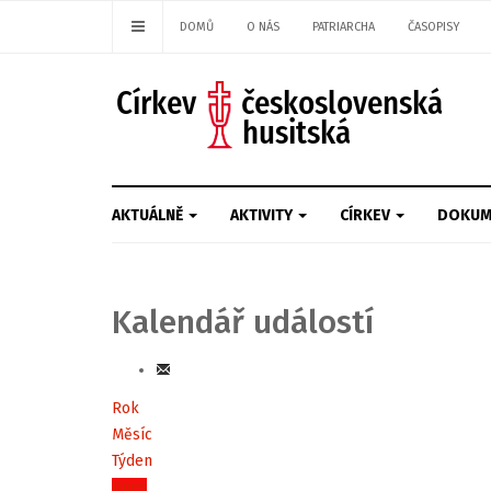
DOMŮ
O NÁS
PATRIARCHA
ČASOPISY
AKTUÁLNĚ
AKTIVITY
CÍRKEV
DOKUM
Kalendář událostí
Rok
Měsíc
Týden
Dnes