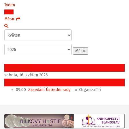
Týden
Dnes
Měsíc
Měsíc
Předchozí den
sobota, 16. květen 2026
Následující den
09:00
Zasedání Ústřední rady
:: Organizační