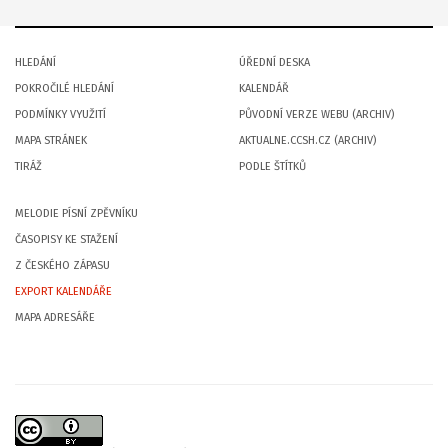
HLEDÁNÍ
ÚŘEDNÍ DESKA
POKROČILÉ HLEDÁNÍ
KALENDÁŘ
PODMÍNKY VYUŽITÍ
PŮVODNÍ VERZE WEBU (ARCHIV)
MAPA STRÁNEK
AKTUALNE.CCSH.CZ (ARCHIV)
TIRÁŽ
PODLE ŠTÍTKŮ
MELODIE PÍSNÍ ZPĚVNÍKU
ČASOPISY KE STAŽENÍ
Z ČESKÉHO ZÁPASU
EXPORT KALENDÁŘE
MAPA ADRESÁŘE