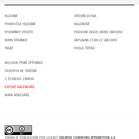
HLEDÁNÍ
ÚŘEDNÍ DESKA
POKROČILÉ HLEDÁNÍ
KALENDÁŘ
PODMÍNKY VYUŽITÍ
PŮVODNÍ VERZE WEBU (ARCHIV)
MAPA STRÁNEK
AKTUALNE.CCSH.CZ (ARCHIV)
TIRÁŽ
PODLE ŠTÍTKŮ
MELODIE PÍSNÍ ZPĚVNÍKU
ČASOPISY KE STAŽENÍ
Z ČESKÉHO ZÁPASU
EXPORT KALENDÁŘE
MAPA ADRESÁŘE
OBSAH JE PUBLIKOVÁN POD LICENCÍ
CREATIVE COMMONS ATTRIBUTION 4.0