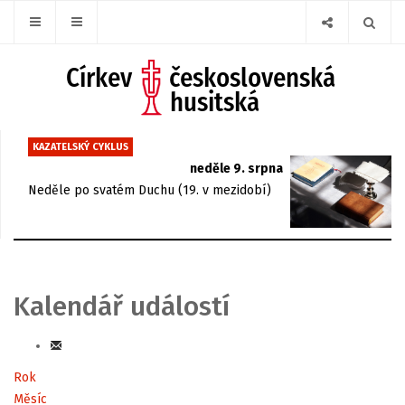
KAZATELSKÝ CYKLUS
neděle 9. srpna
Neděle po svatém Duchu (19. v mezidobí)
Kalendář událostí
Rok
Měsíc