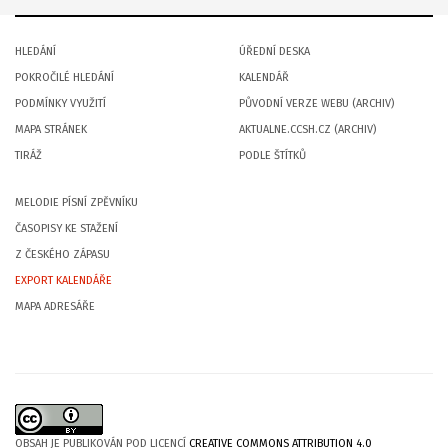
HLEDÁNÍ
ÚŘEDNÍ DESKA
POKROČILÉ HLEDÁNÍ
KALENDÁŘ
PODMÍNKY VYUŽITÍ
PŮVODNÍ VERZE WEBU (ARCHIV)
MAPA STRÁNEK
AKTUALNE.CCSH.CZ (ARCHIV)
TIRÁŽ
PODLE ŠTÍTKŮ
MELODIE PÍSNÍ ZPĚVNÍKU
ČASOPISY KE STAŽENÍ
Z ČESKÉHO ZÁPASU
EXPORT KALENDÁŘE
MAPA ADRESÁŘE
OBSAH JE PUBLIKOVÁN POD LICENCÍ
CREATIVE COMMONS ATTRIBUTION 4.0