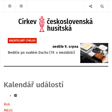
KAZATELSKÝ CYKLUS
neděle 9. srpna
Neděle po svatém Duchu (19. v mezidobí)
Kalendář událostí
Rok
Měsíc