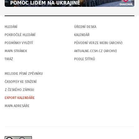
HLEDÁNÍ
ÚŘEDNÍ DESKA
POKROČILÉ HLEDÁNÍ
KALENDÁŘ
PODMÍNKY VYUŽITÍ
PŮVODNÍ VERZE WEBU (ARCHIV)
MAPA STRÁNEK
AKTUALNE.CCSH.CZ (ARCHIV)
TIRÁŽ
PODLE ŠTÍTKŮ
MELODIE PÍSNÍ ZPĚVNÍKU
ČASOPISY KE STAŽENÍ
Z ČESKÉHO ZÁPASU
EXPORT KALENDÁŘE
MAPA ADRESÁŘE