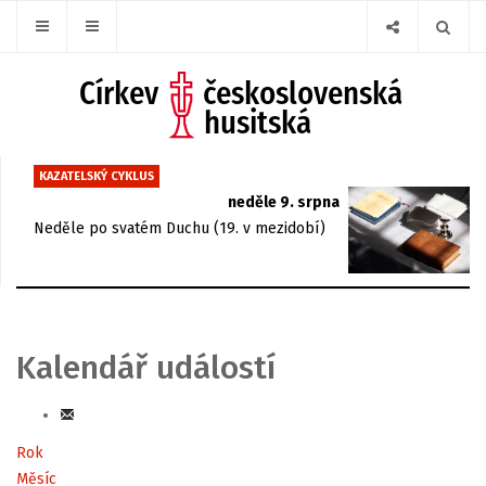
KAZATELSKÝ CYKLUS
neděle 9. srpna
Neděle po svatém Duchu (19. v mezidobí)
Kalendář událostí
Rok
Měsíc