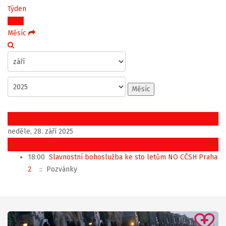
Týden
Dnes
Měsíc
Měsíc
Předchozí den
neděle, 28. září 2025
Následující den
18:00
Slavnostní bohoslužba ke sto letům NO CČSH Praha
2
:: Pozvánky