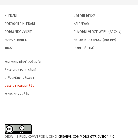
HLEDÁNÍ
ÚŘEDNÍ DESKA
POKROČILÉ HLEDÁNÍ
KALENDÁŘ
PODMÍNKY VYUŽITÍ
PŮVODNÍ VERZE WEBU (ARCHIV)
MAPA STRÁNEK
AKTUALNE.CCSH.CZ (ARCHIV)
TIRÁŽ
PODLE ŠTÍTKŮ
MELODIE PÍSNÍ ZPĚVNÍKU
ČASOPISY KE STAŽENÍ
Z ČESKÉHO ZÁPASU
EXPORT KALENDÁŘE
MAPA ADRESÁŘE
OBSAH JE PUBLIKOVÁN POD LICENCÍ
CREATIVE COMMONS ATTRIBUTION 4.0