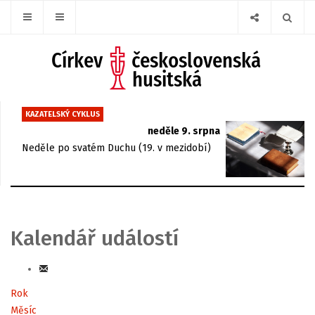
KAZATELSKÝ CYKLUS
neděle 9. srpna
Neděle po svatém Duchu (19. v mezidobí)
Kalendář událostí
Rok
Měsíc