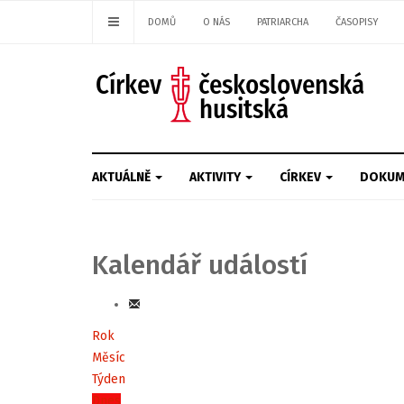
DOMŮ
O NÁS
PATRIARCHA
ČASOPISY
AKTUÁLNĚ
AKTIVITY
CÍRKEV
DOKUM
Kalendář událostí
Rok
Měsíc
Týden
Dnes