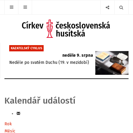
KAZATELSKÝ CYKLUS
neděle 9. srpna
Neděle po svatém Duchu (19. v mezidobí)
Kalendář událostí
Rok
Měsíc