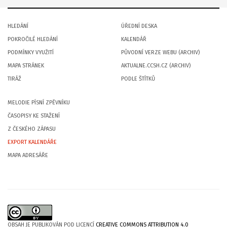
HLEDÁNÍ
ÚŘEDNÍ DESKA
POKROČILÉ HLEDÁNÍ
KALENDÁŘ
PODMÍNKY VYUŽITÍ
PŮVODNÍ VERZE WEBU (ARCHIV)
MAPA STRÁNEK
AKTUALNE.CCSH.CZ (ARCHIV)
TIRÁŽ
PODLE ŠTÍTKŮ
MELODIE PÍSNÍ ZPĚVNÍKU
ČASOPISY KE STAŽENÍ
Z ČESKÉHO ZÁPASU
EXPORT KALENDÁŘE
MAPA ADRESÁŘE
OBSAH JE PUBLIKOVÁN POD LICENCÍ
CREATIVE COMMONS ATTRIBUTION 4.0