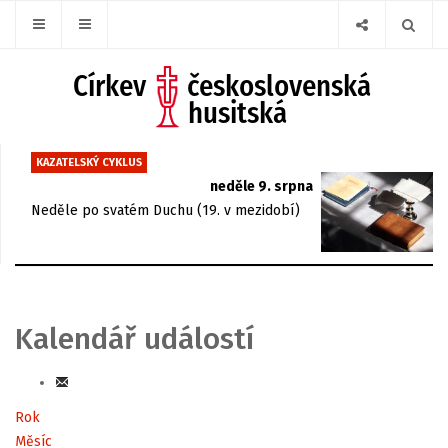
KAZATELSKÝ CYKLUS
neděle 9. srpna
Neděle po svatém Duchu (19. v mezidobí)
Kalendář událostí
Rok
Měsíc