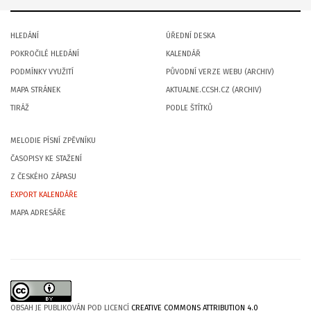
HLEDÁNÍ
ÚŘEDNÍ DESKA
POKROČILÉ HLEDÁNÍ
KALENDÁŘ
PODMÍNKY VYUŽITÍ
PŮVODNÍ VERZE WEBU (ARCHIV)
MAPA STRÁNEK
AKTUALNE.CCSH.CZ (ARCHIV)
TIRÁŽ
PODLE ŠTÍTKŮ
MELODIE PÍSNÍ ZPĚVNÍKU
ČASOPISY KE STAŽENÍ
Z ČESKÉHO ZÁPASU
EXPORT KALENDÁŘE
MAPA ADRESÁŘE
OBSAH JE PUBLIKOVÁN POD LICENCÍ
CREATIVE COMMONS ATTRIBUTION 4.0