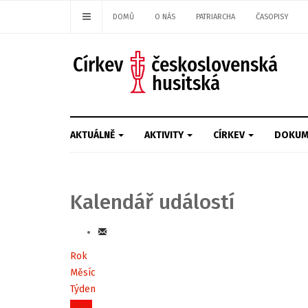
DOMŮ
O NÁS
PATRIARCHA
ČASOPISY
AKTUÁLNĚ
AKTIVITY
CÍRKEV
DOKUM
Kalendář událostí
Rok
Měsíc
Týden
Dnes