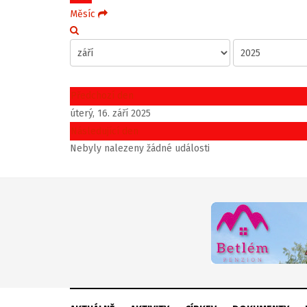
Měsíc
Předchozí den
úterý, 16. září 2025
Následující den
Nebyly nalezeny žádné události