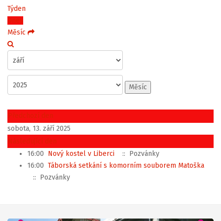
Týden
Dnes
Měsíc
Měsíc
Předchozí den
sobota, 13. září 2025
Následující den
16:00
Nový kostel v Liberci
:: Pozvánky
16:00
Táborská setkání s komorním souborem Matoška
:: Pozvánky