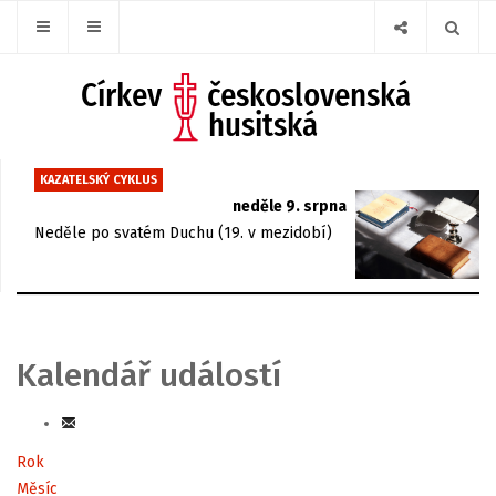
KAZATELSKÝ CYKLUS
neděle 9. srpna
Neděle po svatém Duchu (19. v mezidobí)
Kalendář událostí
Rok
Měsíc