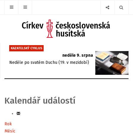
KAZATELSKÝ CYKLUS
neděle 9. srpna
Neděle po svatém Duchu (19. v mezidobí)
Kalendář událostí
Rok
Měsíc