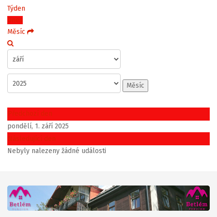
Týden
Dnes
Měsíc
Měsíc
Předchozí den
pondělí, 1. září 2025
Následující den
Nebyly nalezeny žádné události