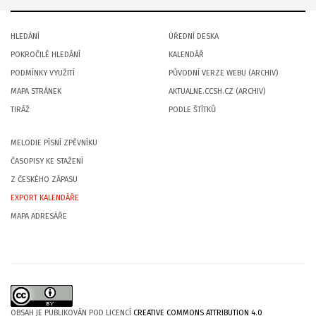
HLEDÁNÍ
ÚŘEDNÍ DESKA
POKROČILÉ HLEDÁNÍ
KALENDÁŘ
PODMÍNKY VYUŽITÍ
PŮVODNÍ VERZE WEBU (ARCHIV)
MAPA STRÁNEK
AKTUALNE.CCSH.CZ (ARCHIV)
TIRÁŽ
PODLE ŠTÍTKŮ
MELODIE PÍSNÍ ZPĚVNÍKU
ČASOPISY KE STAŽENÍ
Z ČESKÉHO ZÁPASU
EXPORT KALENDÁŘE
MAPA ADRESÁŘE
OBSAH JE PUBLIKOVÁN POD LICENCÍ
CREATIVE COMMONS ATTRIBUTION 4.0