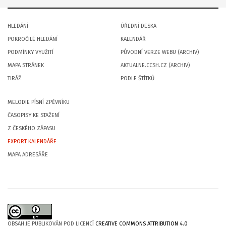
HLEDÁNÍ
ÚŘEDNÍ DESKA
POKROČILÉ HLEDÁNÍ
KALENDÁŘ
PODMÍNKY VYUŽITÍ
PŮVODNÍ VERZE WEBU (ARCHIV)
MAPA STRÁNEK
AKTUALNE.CCSH.CZ (ARCHIV)
TIRÁŽ
PODLE ŠTÍTKŮ
MELODIE PÍSNÍ ZPĚVNÍKU
ČASOPISY KE STAŽENÍ
Z ČESKÉHO ZÁPASU
EXPORT KALENDÁŘE
MAPA ADRESÁŘE
OBSAH JE PUBLIKOVÁN POD LICENCÍ
CREATIVE COMMONS ATTRIBUTION 4.0