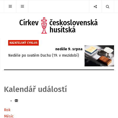
KAZATELSKÝ CYKLUS
neděle 9. srpna
Neděle po svatém Duchu (19. v mezidobí)
Kalendář událostí
Rok
Měsíc