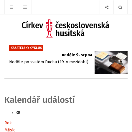
KAZATELSKÝ CYKLUS
neděle 9. srpna
Neděle po svatém Duchu (19. v mezidobí)
Kalendář událostí
Rok
Měsíc