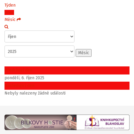
Týden
Dnes
Měsíc
Měsíc
Předchozí den
pondělí, 6. říjen 2025
Následující den
Nebyly nalezeny žádné události