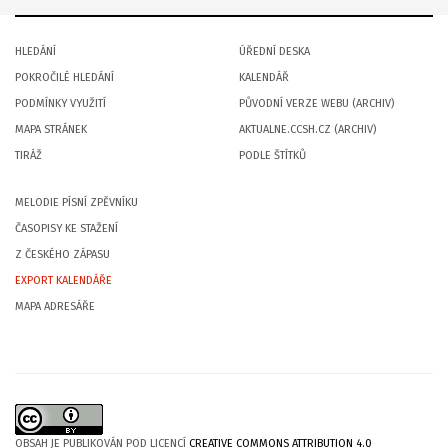
HLEDÁNÍ
ÚŘEDNÍ DESKA
POKROČILÉ HLEDÁNÍ
KALENDÁŘ
PODMÍNKY VYUŽITÍ
PŮVODNÍ VERZE WEBU (ARCHIV)
MAPA STRÁNEK
AKTUALNE.CCSH.CZ (ARCHIV)
TIRÁŽ
PODLE ŠTÍTKŮ
MELODIE PÍSNÍ ZPĚVNÍKU
ČASOPISY KE STAŽENÍ
Z ČESKÉHO ZÁPASU
EXPORT KALENDÁŘE
MAPA ADRESÁŘE
OBSAH JE PUBLIKOVÁN POD LICENCÍ
CREATIVE COMMONS ATTRIBUTION 4.0