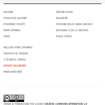
HLEDÁNÍ
ÚŘEDNÍ DESKA
POKROČILÉ HLEDÁNÍ
KALENDÁŘ
PODMÍNKY VYUŽITÍ
PŮVODNÍ VERZE WEBU (ARCHIV)
MAPA STRÁNEK
AKTUALNE.CCSH.CZ (ARCHIV)
TIRÁŽ
PODLE ŠTÍTKŮ
MELODIE PÍSNÍ ZPĚVNÍKU
ČASOPISY KE STAŽENÍ
Z ČESKÉHO ZÁPASU
EXPORT KALENDÁŘE
MAPA ADRESÁŘE
OBSAH JE PUBLIKOVÁN POD LICENCÍ
CREATIVE COMMONS ATTRIBUTION 4.0