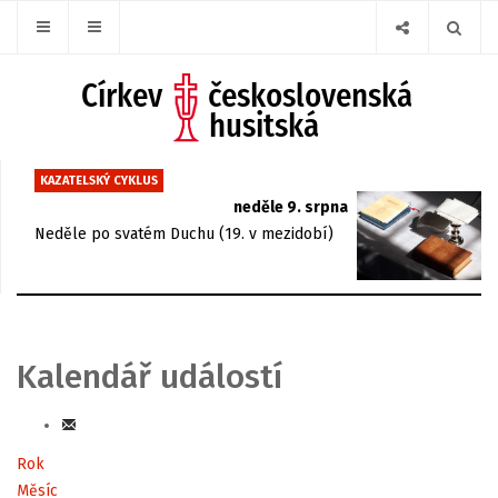
KAZATELSKÝ CYKLUS
neděle 9. srpna
Neděle po svatém Duchu (19. v mezidobí)
Kalendář událostí
Rok
Měsíc