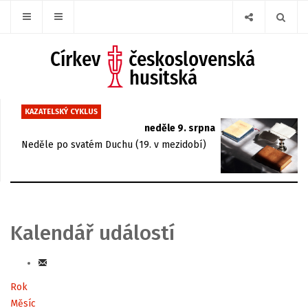
KAZATELSKÝ CYKLUS
neděle 9. srpna
Neděle po svatém Duchu (19. v mezidobí)
Kalendář událostí
Rok
Měsíc