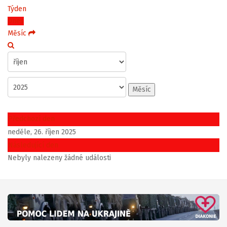
Týden
Dnes
Měsíc
Měsíc
Předchozí den
neděle, 26. říjen 2025
Následující den
Nebyly nalezeny žádné události