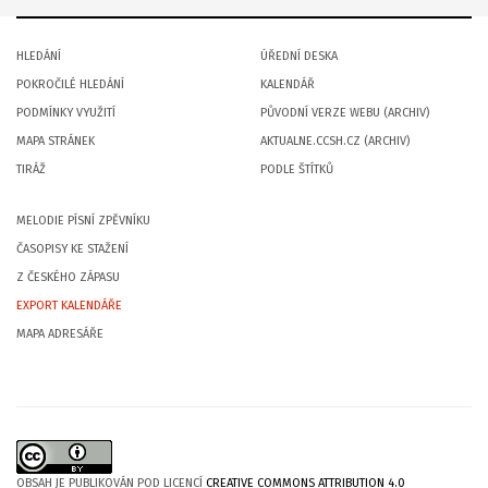
HLEDÁNÍ
ÚŘEDNÍ DESKA
POKROČILÉ HLEDÁNÍ
KALENDÁŘ
PODMÍNKY VYUŽITÍ
PŮVODNÍ VERZE WEBU (ARCHIV)
MAPA STRÁNEK
AKTUALNE.CCSH.CZ (ARCHIV)
TIRÁŽ
PODLE ŠTÍTKŮ
MELODIE PÍSNÍ ZPĚVNÍKU
ČASOPISY KE STAŽENÍ
Z ČESKÉHO ZÁPASU
EXPORT KALENDÁŘE
MAPA ADRESÁŘE
OBSAH JE PUBLIKOVÁN POD LICENCÍ
CREATIVE COMMONS ATTRIBUTION 4.0